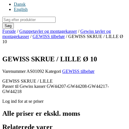
Dansk
English
Products
search
Søg
Forside
/
Gruppetavler og montagekasser
/
Gewiss tavler og
montagekasser
/
GEWISS tilbehør
/ GEWISS SKRUE / LILLE Ø
10
GEWISS SKRUE / LILLE Ø 10
Varenummer
AS01092
Kategori
GEWISS tilbehør
GEWISS SKRUE / LILLE
Passer til Gewiss kasser GW44207-GW44208-GW44217-
GW44218
Log ind for at se priser
Alle priser er ekskl. moms
Relaterede varer