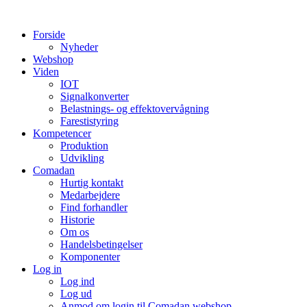
Videre
til
Forside
indhold
Nyheder
Webshop
Viden
IOT
Signalkonverter
Belastnings- og effektovervågning
Farestistyring
Kompetencer
Produktion
Udvikling
Comadan
Hurtig kontakt
Medarbejdere
Find forhandler
Historie
Om os
Handelsbetingelser
Komponenter
Log in
Log ind
Log ud
Anmod om login til Comadan webshop