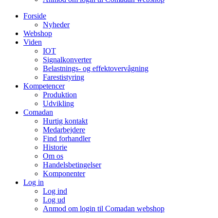
Forside
Nyheder
Webshop
Viden
IOT
Signalkonverter
Belastnings- og effektovervågning
Farestistyring
Kompetencer
Produktion
Udvikling
Comadan
Hurtig kontakt
Medarbejdere
Find forhandler
Historie
Om os
Handelsbetingelser
Komponenter
Log in
Log ind
Log ud
Anmod om login til Comadan webshop