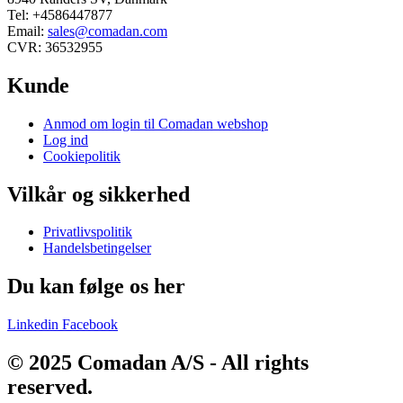
Tel: +4586447877
Email:
sales@comadan.com
CVR: 36532955
Kunde
Main
Anmod om login til Comadan webshop
Menu
Log ind
Cookiepolitik
Vilkår og sikkerhed
Main
Privatlivspolitik
Menu
Handelsbetingelser
Du kan følge os her
Linkedin
Facebook
© 2025 Comadan A/S - All rights
reserved.