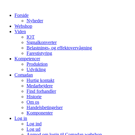
Videre
til
Forside
indhold
Nyheder
Webshop
Viden
IOT
Signalkonverter
Belastnings- og effektovervågning
Farestistyring
Kompetencer
Produktion
Udvikling
Comadan
Hurtig kontakt
Medarbejdere
Find forhandler
Historie
Om os
Handelsbetingelser
Komponenter
Log in
Log ind
Log ud
Anmod om login til Comadan webshop