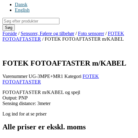
Dansk
English
Products
search
Søg
Forside
/
Sensorer, Følere og tilbehør
/
Foto sensorer
/
FOTEK
FOTOAFTASTER
/ FOTEK FOTOAFTASTER m/KABEL
FOTEK FOTOAFTASTER m/KABEL
Varenummer
UG-3MPE+MR1
Kategori
FOTEK
FOTOAFTASTER
FOTOAFTASTER m/KABEL og spejl
Output: PNP
Sensing distance: 3meter
Log ind for at se priser
Alle priser er ekskl. moms