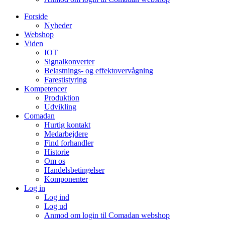
Forside
Nyheder
Webshop
Viden
IOT
Signalkonverter
Belastnings- og effektovervågning
Farestistyring
Kompetencer
Produktion
Udvikling
Comadan
Hurtig kontakt
Medarbejdere
Find forhandler
Historie
Om os
Handelsbetingelser
Komponenter
Log in
Log ind
Log ud
Anmod om login til Comadan webshop