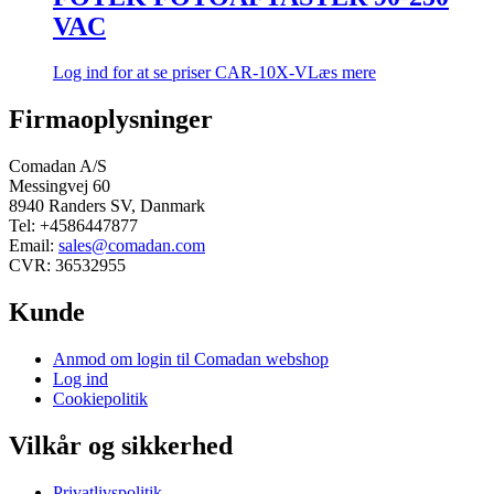
VAC
Log ind for at se priser
CAR-10X-V
Læs mere
Firmaoplysninger
Comadan A/S
Messingvej 60
8940 Randers SV, Danmark
Tel: +4586447877
Email:
sales@comadan.com
CVR: 36532955
Kunde
Main
Anmod om login til Comadan webshop
Menu
Log ind
Cookiepolitik
Vilkår og sikkerhed
Main
Privatlivspolitik