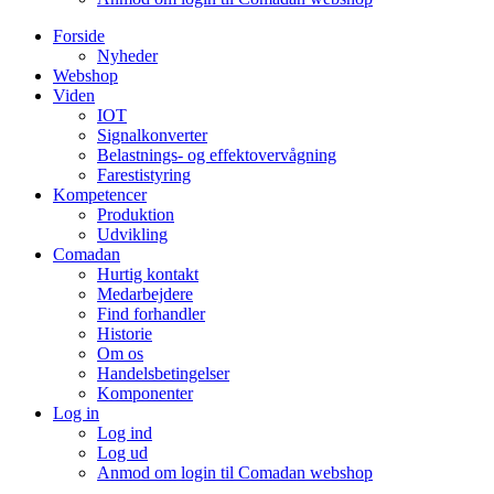
Forside
Nyheder
Webshop
Viden
IOT
Signalkonverter
Belastnings- og effektovervågning
Farestistyring
Kompetencer
Produktion
Udvikling
Comadan
Hurtig kontakt
Medarbejdere
Find forhandler
Historie
Om os
Handelsbetingelser
Komponenter
Log in
Log ind
Log ud
Anmod om login til Comadan webshop