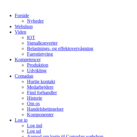
Videre
til
Forside
indhold
Nyheder
Webshop
Viden
IOT
Signalkonverter
Belastnings- og effektovervågning
Farestistyring
Kompetencer
Produktion
Udvikling
Comadan
Hurtig kontakt
Medarbejdere
Find forhandler
Historie
Om os
Handelsbetingelser
Komponenter
Log in
Log ind
Log ud
Anmod om login til Comadan webshop