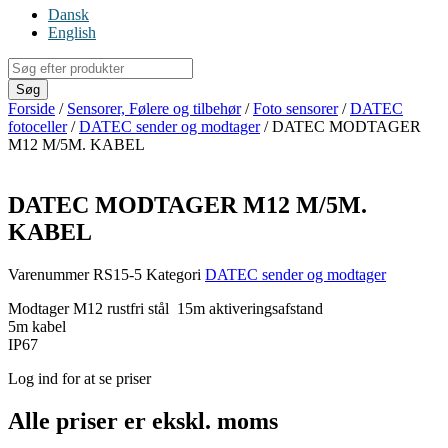
Dansk
English
Products
search
Søg
Forside
/
Sensorer, Følere og tilbehør
/
Foto sensorer
/
DATEC
fotoceller
/
DATEC sender og modtager
/ DATEC MODTAGER
M12 M/5M. KABEL
DATEC MODTAGER M12 M/5M.
KABEL
Varenummer
RS15-5
Kategori
DATEC sender og modtager
Modtager M12 rustfri stål 15m aktiveringsafstand
5m kabel
IP67
Log ind for at se priser
Alle priser er ekskl. moms