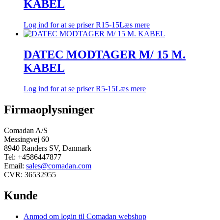
KABEL
Log ind for at se priser
R15-15
Læs mere
DATEC MODTAGER M/ 15 M.
KABEL
Log ind for at se priser
R5-15
Læs mere
Firmaoplysninger
Comadan A/S
Messingvej 60
8940 Randers SV, Danmark
Tel: +4586447877
Email:
sales@comadan.com
CVR: 36532955
Kunde
Main
Anmod om login til Comadan webshop