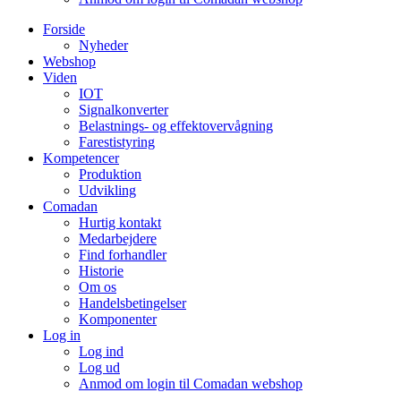
Forside
Nyheder
Webshop
Viden
IOT
Signalkonverter
Belastnings- og effektovervågning
Farestistyring
Kompetencer
Produktion
Udvikling
Comadan
Hurtig kontakt
Medarbejdere
Find forhandler
Historie
Om os
Handelsbetingelser
Komponenter
Log in
Log ind
Log ud
Anmod om login til Comadan webshop