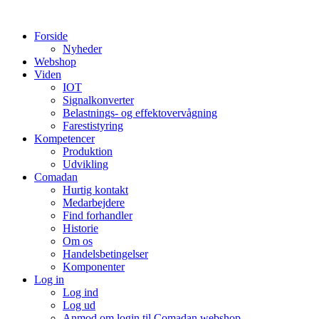
Videre
til
Forside
indhold
Nyheder
Webshop
Viden
IOT
Signalkonverter
Belastnings- og effektovervågning
Farestistyring
Kompetencer
Produktion
Udvikling
Comadan
Hurtig kontakt
Medarbejdere
Find forhandler
Historie
Om os
Handelsbetingelser
Komponenter
Log in
Log ind
Log ud
Anmod om login til Comadan webshop