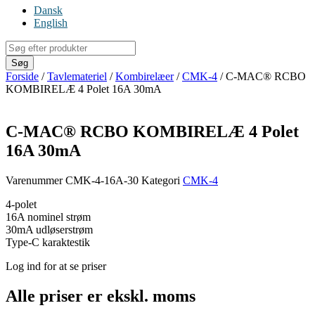
Dansk
English
Products
search
Søg
Forside
/
Tavlemateriel
/
Kombirelæer
/
CMK-4
/ C-MAC® RCBO
KOMBIRELÆ 4 Polet 16A 30mA
C-MAC® RCBO KOMBIRELÆ 4 Polet
16A 30mA
Varenummer
CMK-4-16A-30
Kategori
CMK-4
4-polet
16A nominel strøm
30mA udløserstrøm
Type-C karaktestik
Log ind for at se priser
Alle priser er ekskl. moms