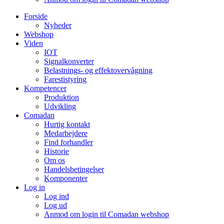
Forside
Nyheder
Webshop
Viden
IOT
Signalkonverter
Belastnings- og effektovervågning
Farestistyring
Kompetencer
Produktion
Udvikling
Comadan
Hurtig kontakt
Medarbejdere
Find forhandler
Historie
Om os
Handelsbetingelser
Komponenter
Log in
Log ind
Log ud
Anmod om login til Comadan webshop