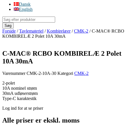
Dansk
English
Products
search
Søg
Forside
/
Tavlemateriel
/
Kombirelæer
/
CMK-2
/ C-MAC® RCBO
KOMBIRELÆ 2 Polet 10A 30mA
C-MAC® RCBO KOMBIRELÆ 2 Polet
10A 30mA
Varenummer
CMK-2-10A-30
Kategori
CMK-2
2-polet
10A nominel strøm
30mA udløserstrøm
Type-C karaktestik
Log ind for at se priser
Alle priser er ekskl. moms