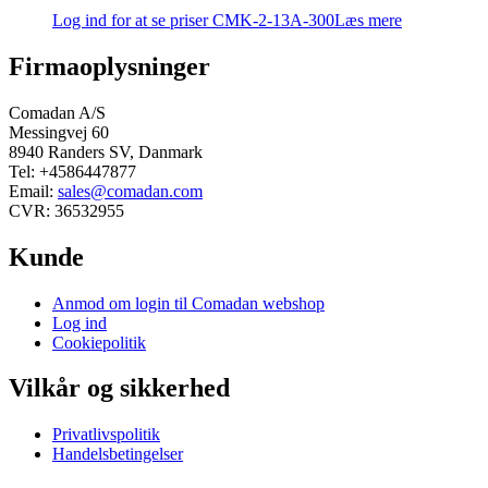
Log ind for at se priser
CMK-2-13A-300
Læs mere
Firmaoplysninger
Comadan A/S
Messingvej 60
8940 Randers SV, Danmark
Tel: +4586447877
Email:
sales@comadan.com
CVR: 36532955
Kunde
Main
Anmod om login til Comadan webshop
Menu
Log ind
Cookiepolitik
Vilkår og sikkerhed
Main
Privatlivspolitik
Menu
Handelsbetingelser