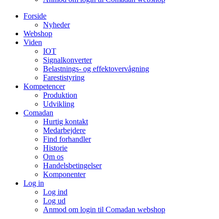
Forside
Nyheder
Webshop
Viden
IOT
Signalkonverter
Belastnings- og effektovervågning
Farestistyring
Kompetencer
Produktion
Udvikling
Comadan
Hurtig kontakt
Medarbejdere
Find forhandler
Historie
Om os
Handelsbetingelser
Komponenter
Log in
Log ind
Log ud
Anmod om login til Comadan webshop