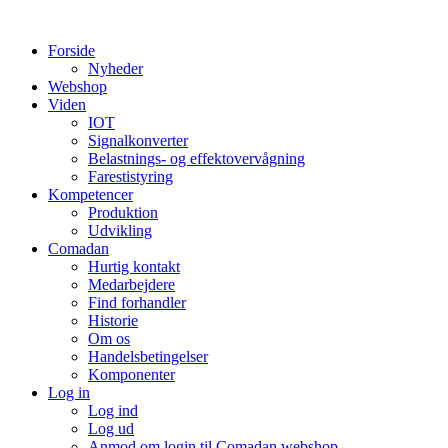
Videre
til
Forside
indhold
Nyheder
Webshop
Viden
IOT
Signalkonverter
Belastnings- og effektovervågning
Farestistyring
Kompetencer
Produktion
Udvikling
Comadan
Hurtig kontakt
Medarbejdere
Find forhandler
Historie
Om os
Handelsbetingelser
Komponenter
Log in
Log ind
Log ud
Anmod om login til Comadan webshop