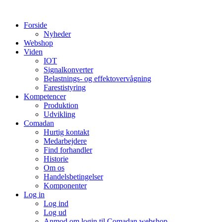
Videre
til
Forside
indhold
Nyheder
Webshop
Viden
IOT
Signalkonverter
Belastnings- og effektovervågning
Farestistyring
Kompetencer
Produktion
Udvikling
Comadan
Hurtig kontakt
Medarbejdere
Find forhandler
Historie
Om os
Handelsbetingelser
Komponenter
Log in
Log ind
Log ud
Anmod om login til Comadan webshop