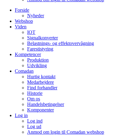
Forside
Nyheder
Webshop
Viden
IOT
Signalkonverter
Belastnings- og effektovervågning
Farestistyring
Kompetencer
Produktion
Udvikling
Comadan
Hurtig kontakt
Medarbejdere
Find forhandler
Historie
Om os
Handelsbetingelser
Komponenter
Log in
Log ind
Log ud
Anmod om login til Comadan webshop