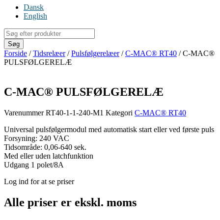
Dansk
English
Products
search
Søg
Forside
/
Tidsrelæer
/
Pulsfølgerelæer
/
C-MAC® RT40
/ C-MAC®
PULSFØLGERELÆ
C-MAC® PULSFØLGERELÆ
Varenummer
RT40-1-1-240-M1
Kategori
C-MAC® RT40
Universal pulsfølgermodul med automatisk start eller ved første puls
Forsyning: 240 VAC
Tidsområde: 0,06-640 sek.
Med eller uden latchfunktion
Udgang 1 polet/8A
Log ind for at se priser
Alle priser er ekskl. moms