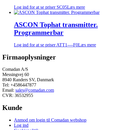
Log ind for at se priser
SC05
Læs mere
ASCON Tophat transmitter.
Programmerbar
Log ind for at se priser
ATT1----F0
Læs mere
Firmaoplysninger
Comadan A/S
Messingvej 60
8940 Randers SV, Danmark
Tel: +4586447877
Email:
sales@comadan.com
CVR: 36532955
Kunde
Main
Anmod om login til Comadan webshop
Menu
Log ind