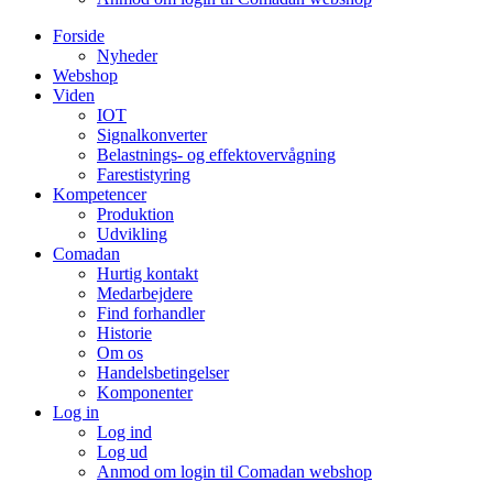
Forside
Nyheder
Webshop
Viden
IOT
Signalkonverter
Belastnings- og effektovervågning
Farestistyring
Kompetencer
Produktion
Udvikling
Comadan
Hurtig kontakt
Medarbejdere
Find forhandler
Historie
Om os
Handelsbetingelser
Komponenter
Log in
Log ind
Log ud
Anmod om login til Comadan webshop