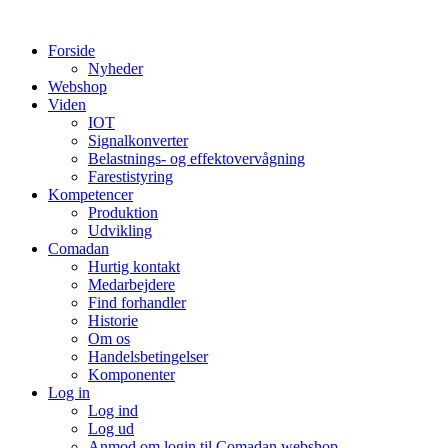
Videre
til
Forside
indhold
Nyheder
Webshop
Viden
IOT
Signalkonverter
Belastnings- og effektovervågning
Farestistyring
Kompetencer
Produktion
Udvikling
Comadan
Hurtig kontakt
Medarbejdere
Find forhandler
Historie
Om os
Handelsbetingelser
Komponenter
Log in
Log ind
Log ud
Anmod om login til Comadan webshop