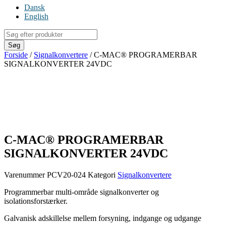
Dansk
English
Products
search
Søg
Forside
/
Signalkonvertere
/ C-MAC® PROGRAMERBAR
SIGNALKONVERTER 24VDC
C-MAC® PROGRAMERBAR
SIGNALKONVERTER 24VDC
Varenummer
PCV20-024
Kategori
Signalkonvertere
Programmerbar multi-område signalkonverter og
isolationsforstærker.
Galvanisk adskillelse mellem forsyning, indgange og udgange