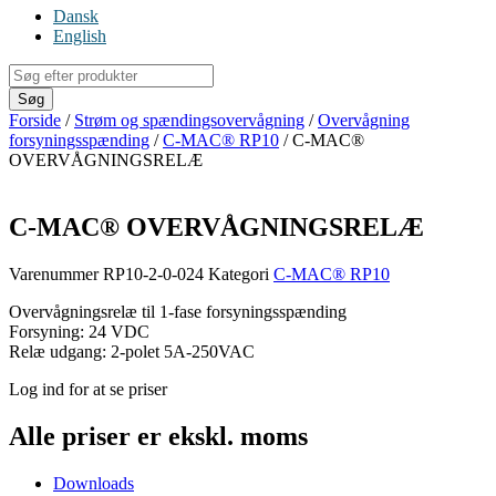
Dansk
English
Products
search
Søg
Forside
/
Strøm og spændingsovervågning
/
Overvågning
forsyningsspænding
/
C-MAC® RP10
/ C-MAC®
OVERVÅGNINGSRELÆ
C-MAC® OVERVÅGNINGSRELÆ
Varenummer
RP10-2-0-024
Kategori
C-MAC® RP10
Overvågningsrelæ til 1-fase forsyningsspænding
Forsyning: 24 VDC
Relæ udgang: 2-polet 5A-250VAC
Log ind for at se priser
Alle priser er ekskl. moms
Downloads