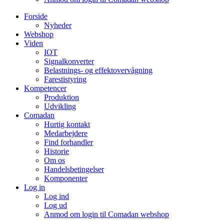
Forside
Nyheder
Webshop
Viden
IOT
Signalkonverter
Belastnings- og effektovervågning
Farestistyring
Kompetencer
Produktion
Udvikling
Comadan
Hurtig kontakt
Medarbejdere
Find forhandler
Historie
Om os
Handelsbetingelser
Komponenter
Log in
Log ind
Log ud
Anmod om login til Comadan webshop