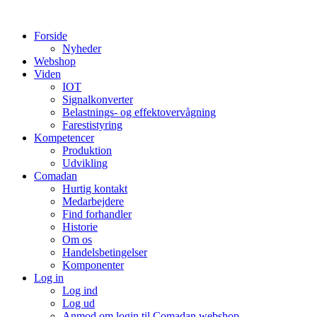
Videre
til
Forside
indhold
Nyheder
Webshop
Viden
IOT
Signalkonverter
Belastnings- og effektovervågning
Farestistyring
Kompetencer
Produktion
Udvikling
Comadan
Hurtig kontakt
Medarbejdere
Find forhandler
Historie
Om os
Handelsbetingelser
Komponenter
Log in
Log ind
Log ud
Anmod om login til Comadan webshop