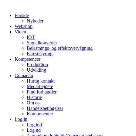
Videre
til
Forside
indhold
Nyheder
Webshop
Viden
IOT
Signalkonverter
Belastnings- og effektovervågning
Farestistyring
Kompetencer
Produktion
Udvikling
Comadan
Hurtig kontakt
Medarbejdere
Find forhandler
Historie
Om os
Handelsbetingelser
Komponenter
Log in
Log ind
Log ud
Anmod om login til Comadan webshop