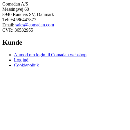
Comadan A/S
Messingvej 60
8940 Randers SV, Danmark
Tel: +4586447877
Email:
sales@comadan.com
CVR: 36532955
Kunde
Main
Anmod om login til Comadan webshop
Menu
Log ind
Cookiepolitik
Vilkår og sikkerhed
Main
Privatlivspolitik
Menu
Handelsbetingelser
Du kan følge os her
Linkedin
Facebook