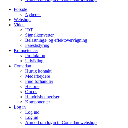
Forside
Nyheder
Webshop
Viden
IOT
Signalkonverter
Belastnings- og effektovervågning
Farestistyring
Kompetencer
Produktion
Udvikling
Comadan
Hurtig kontakt
Medarbejdere
Find forhandler
Historie
Om os
Handelsbetingelser
Komponenter
Log in
Log ind
Log ud
Anmod om login til Comadan webshop