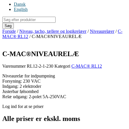
Dansk
English
Products
search
Søg
Forside
/
Niveau, tacho, tællere og logikrelæer
/
Niveaurelæer
/
C-
MAC® RL12
/ C-MAC®NIVEAURELÆ
C-MAC®NIVEAURELÆ
Varenummer
RL12-2-1-230
Kategori
C-MAC® RL12
Niveaurelæ for indpumpning
Forsyning: 230 VAC
Indgang: 2 elektroder
Justerbar følsomhed
Relæ udgang: 2-polet 5A-250VAC
Log ind for at se priser
Alle priser er ekskl. moms