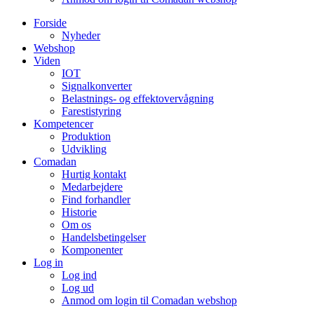
Forside
Nyheder
Webshop
Viden
IOT
Signalkonverter
Belastnings- og effektovervågning
Farestistyring
Kompetencer
Produktion
Udvikling
Comadan
Hurtig kontakt
Medarbejdere
Find forhandler
Historie
Om os
Handelsbetingelser
Komponenter
Log in
Log ind
Log ud
Anmod om login til Comadan webshop