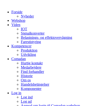
Videre
til
Forside
indhold
Nyheder
Webshop
Viden
IOT
Signalkonverter
Belastnings- og effektovervågning
Farestistyring
Kompetencer
Produktion
Udvikling
Comadan
Hurtig kontakt
Medarbejdere
Find forhandler
Historie
Om os
Handelsbetingelser
Komponenter
Log in
Log ind
Log ud
Anmod om login til Comadan webshop