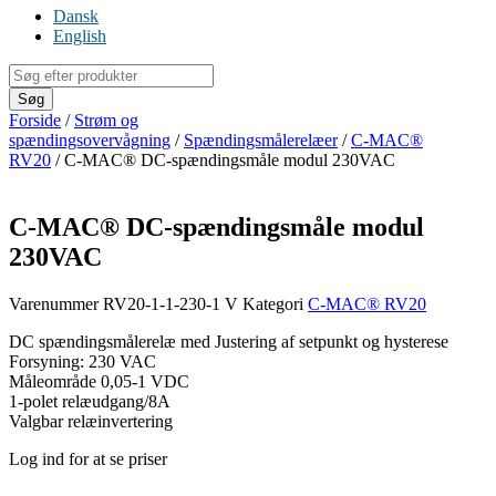
Dansk
English
Products
search
Søg
Forside
/
Strøm og
spændingsovervågning
/
Spændingsmålerelæer
/
C-MAC®
RV20
/ C-MAC® DC-spændingsmåle modul 230VAC
C-MAC® DC-spændingsmåle modul
230VAC
Varenummer
RV20-1-1-230-1 V
Kategori
C-MAC® RV20
DC spændingsmålerelæ med Justering af setpunkt og hysterese
Forsyning: 230 VAC
Måleområde 0,05-1 VDC
1-polet relæudgang/8A
Valgbar relæinvertering
Log ind for at se priser