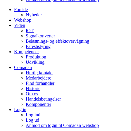
Forside
Nyheder
Webshop
Viden
IOT
Signalkonverter
Belastnings- og effektovervågning
Farestistyring
Kompetencer
Produktion
Udvikling
Comadan
Hurtig kontakt
Medarbejdere
Find forhandler
Historie
Om os
Handelsbetingelser
Komponenter
Log in
Log ind
Log ud
Anmod om login til Comadan webshop