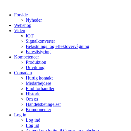
Videre
til
Forside
indhold
Nyheder
Webshop
Viden
IOT
Signalkonverter
Belastnings- og effektovervågning
Farestistyring
Kompetencer
Produktion
Udvikling
Comadan
Hurtig kontakt
Medarbejdere
Find forhandler
Historie
Om os
Handelsbetingelser
Komponenter
Log in
Log ind
Log ud
Anmod om login til Comadan webshop