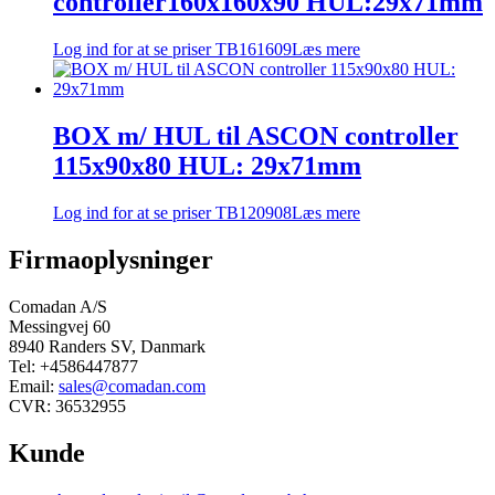
controller160x160x90 HUL:29x71mm
Log ind for at se priser
TB161609
Læs mere
BOX m/ HUL til ASCON controller
115x90x80 HUL: 29x71mm
Log ind for at se priser
TB120908
Læs mere
Firmaoplysninger
Comadan A/S
Messingvej 60
8940 Randers SV, Danmark
Tel: +4586447877
Email:
sales@comadan.com
CVR: 36532955
Kunde