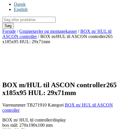
Dansk
English
Products
search
Søg
Forside
/
Gruppetavler og montagekasser
/
BOX m/ HUL til
ASCON controller
/ BOX m/HUL til ASCON controller265
x185x95 HUL: 29x71mm
BOX m/HUL til ASCON controller265
x185x95 HUL: 29x71mm
Varenummer
TB271910
Kategori
BOX m/ HUL til ASCON
controller
BOX m/ HUL til controller/display
box mål: 270x190x100 mm