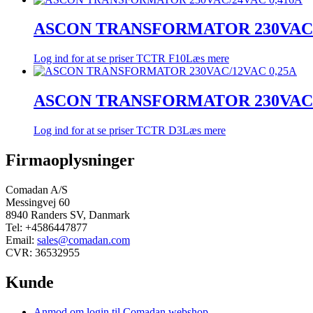
ASCON TRANSFORMATOR 230VAC/2
Log ind for at se priser
TCTR F10
Læs mere
ASCON TRANSFORMATOR 230VAC/
Log ind for at se priser
TCTR D3
Læs mere
Firmaoplysninger
Comadan A/S
Messingvej 60
8940 Randers SV, Danmark
Tel: +4586447877
Email:
sales@comadan.com
CVR: 36532955
Kunde
Main
Anmod om login til Comadan webshop