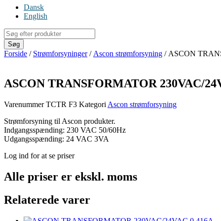
Dansk
English
Products
search
Søg
Forside
/
Strømforsyninger
/
Ascon strømforsyning
/ ASCON TRAN
ASCON TRANSFORMATOR 230VAC/24V
Varenummer
TCTR F3
Kategori
Ascon strømforsyning
Strømforsyning til Ascon produkter.
Indgangsspænding: 230 VAC 50/60Hz
Udgangsspænding: 24 VAC 3VA
Log ind for at se priser
Alle priser er ekskl. moms
Relaterede varer