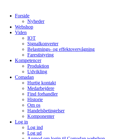
Videre
til
Forside
indhold
Nyheder
Webshop
Viden
IOT
Signalkonverter
Belastnings- og effektovervågning
Farestistyring
Kompetencer
Produktion
Udvikling
Comadan
Hurtig kontakt
Medarbejdere
Find forhandler
Historie
Om os
Handelsbetingelser
Komponenter
Log in
Log ind
Log ud
Anmod om login til Comadan webshop