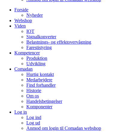
Forside
Nyheder
Webshop
Viden
IOT
Signalkonverter
Belastnings- og effektovervågning
Farestistyring
Kompetencer
Produktion
Udvikling
Comadan
Hurtig kontakt
Medarbejdere
Find forhandler
Historie
Om os
Handelsbetingelser
Komponenter
Log in
Log ind
Log ud
Anmod om login til Comadan webshop