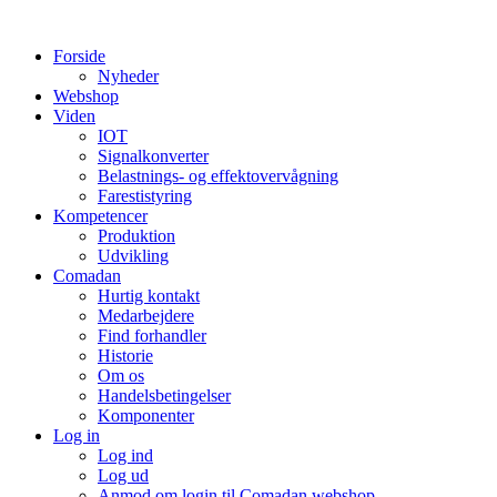
Videre
til
Forside
indhold
Nyheder
Webshop
Viden
IOT
Signalkonverter
Belastnings- og effektovervågning
Farestistyring
Kompetencer
Produktion
Udvikling
Comadan
Hurtig kontakt
Medarbejdere
Find forhandler
Historie
Om os
Handelsbetingelser
Komponenter
Log in
Log ind
Log ud
Anmod om login til Comadan webshop