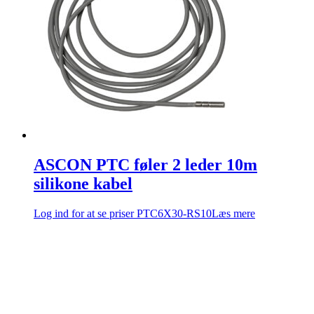
ASCON PTC føler 2 leder 10m
silikone kabel
Log ind for at se priser
PTC6X30-RS10
Læs mere
Firmaoplysninger
Comadan A/S
Messingvej 60
8940 Randers SV, Danmark
Tel: +4586447877