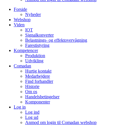
Forside
Nyheder
Webshop
Viden
IOT
Signalkonverter
Belastnings- og effektovervågning
Farestistyring
Kompetencer
Produktion
Udvikling
Comadan
Hurtig kontakt
Medarbejdere
Find forhandler
Historie
Om os
Handelsbetingelser
Komponenter
Log in
Log ind
Log ud
Anmod om login til Comadan webshop