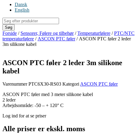
Dansk
English
Products
search
Søg
Forside
/
Sensorer, Følere og tilbehør
/
Temperaturfølere
/
PTC/NTC
temperaturfølere
/
ASCON PTC føler
/ ASCON PTC føler 2 leder
3m silikone kabel
ASCON PTC føler 2 leder 3m silikone
kabel
Varenummer
PTC6X30-RS03
Kategori
ASCON PTC føler
ASCON PTC føler med 3 meter silikone kabel
2 leder
Arbejdsområde: -50 – + 120° C
Log ind for at se priser
Alle priser er ekskl. moms