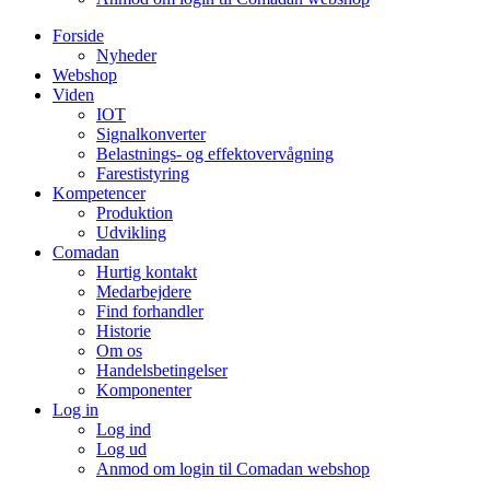
Forside
Nyheder
Webshop
Viden
IOT
Signalkonverter
Belastnings- og effektovervågning
Farestistyring
Kompetencer
Produktion
Udvikling
Comadan
Hurtig kontakt
Medarbejdere
Find forhandler
Historie
Om os
Handelsbetingelser
Komponenter
Log in
Log ind
Log ud
Anmod om login til Comadan webshop