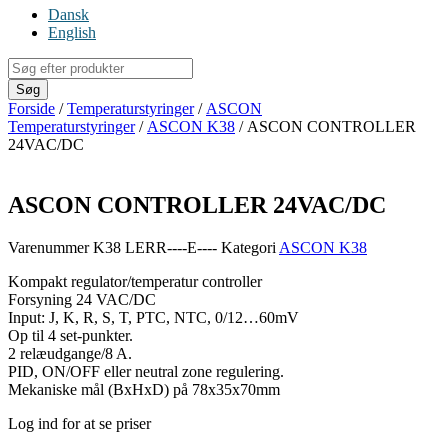
Dansk
English
Products
search
Søg
Forside
/
Temperaturstyringer
/
ASCON
Temperaturstyringer
/
ASCON K38
/ ASCON CONTROLLER
24VAC/DC
ASCON CONTROLLER 24VAC/DC
Varenummer
K38 LERR----E----
Kategori
ASCON K38
Kompakt regulator/temperatur controller
Forsyning 24 VAC/DC
Input: J, K, R, S, T, PTC, NTC, 0/12…60mV
Op til 4 set-punkter.
2 relæudgange/8 A.
PID, ON/OFF eller neutral zone regulering.
Mekaniske mål (BxHxD) på 78x35x70mm
Log ind for at se priser