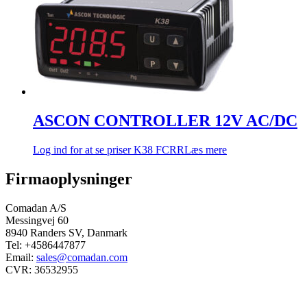
ASCON CONTROLLER 12V AC/DC
Log ind for at se priser
K38 FCRR
Læs mere
Firmaoplysninger
Comadan A/S
Messingvej 60
8940 Randers SV, Danmark
Tel: +4586447877
Email:
sales@comadan.com
CVR: 36532955
Kunde