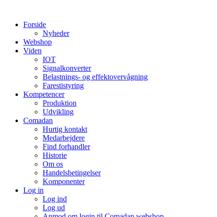
Videre
til
Forside
indhold
Nyheder
Webshop
Viden
IOT
Signalkonverter
Belastnings- og effektovervågning
Farestistyring
Kompetencer
Produktion
Udvikling
Comadan
Hurtig kontakt
Medarbejdere
Find forhandler
Historie
Om os
Handelsbetingelser
Komponenter
Log in
Log ind
Log ud
Anmod om login til Comadan webshop