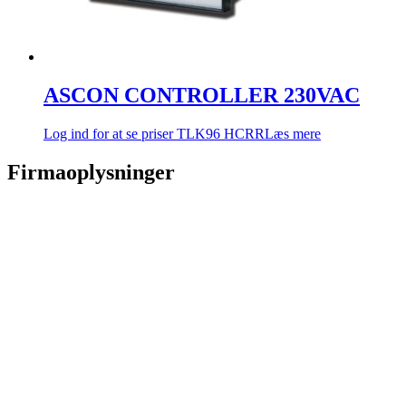
ASCON CONTROLLER 230VAC
Log ind for at se priser
TLK96 HCRR
Læs mere
Firmaoplysninger
Comadan A/S
Messingvej 60
8940 Randers SV, Danmark
Tel: +4586447877
Email:
sales@comadan.com
CVR: 36532955
Kunde
Main
Anmod om login til Comadan webshop
Menu
Log ind
Cookiepolitik