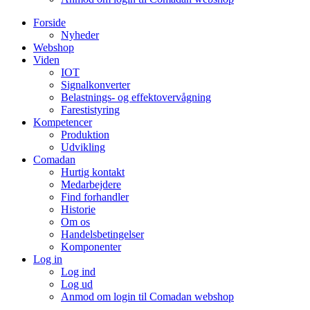
Forside
Nyheder
Webshop
Viden
IOT
Signalkonverter
Belastnings- og effektovervågning
Farestistyring
Kompetencer
Produktion
Udvikling
Comadan
Hurtig kontakt
Medarbejdere
Find forhandler
Historie
Om os
Handelsbetingelser
Komponenter
Log in
Log ind
Log ud
Anmod om login til Comadan webshop