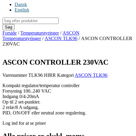
Dansk
English
Products
search
Søg
Forside
/
Temperaturstyringer
/
ASCON
Temperaturstyringer
/
ASCON TLK96
/ ASCON CONTROLLER
230VAC
ASCON CONTROLLER 230VAC
Varenummer
TLK96 HIRR
Kategori
ASCON TLK96
Kompakt regulator/temperatur controller
Forsyning 100..240 VAC
Indgang 0/4-20mA
Op til 2 set-punkter.
2 relæ/8 A udgang.
PID, ON/OFF eller neutral zone regulering.
Log ind for at se priser
Alle priser er ekskl. moms