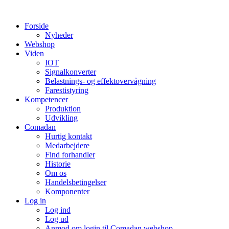
Videre
til
Forside
indhold
Nyheder
Webshop
Viden
IOT
Signalkonverter
Belastnings- og effektovervågning
Farestistyring
Kompetencer
Produktion
Udvikling
Comadan
Hurtig kontakt
Medarbejdere
Find forhandler
Historie
Om os
Handelsbetingelser
Komponenter
Log in
Log ind
Log ud
Anmod om login til Comadan webshop