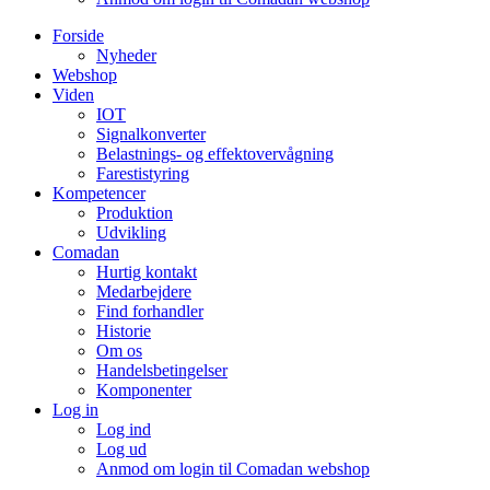
Forside
Nyheder
Webshop
Viden
IOT
Signalkonverter
Belastnings- og effektovervågning
Farestistyring
Kompetencer
Produktion
Udvikling
Comadan
Hurtig kontakt
Medarbejdere
Find forhandler
Historie
Om os
Handelsbetingelser
Komponenter
Log in
Log ind
Log ud
Anmod om login til Comadan webshop