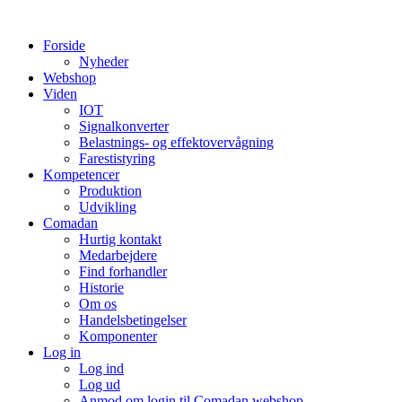
Videre
til
Forside
indhold
Nyheder
Webshop
Viden
IOT
Signalkonverter
Belastnings- og effektovervågning
Farestistyring
Kompetencer
Produktion
Udvikling
Comadan
Hurtig kontakt
Medarbejdere
Find forhandler
Historie
Om os
Handelsbetingelser
Komponenter
Log in
Log ind
Log ud
Anmod om login til Comadan webshop