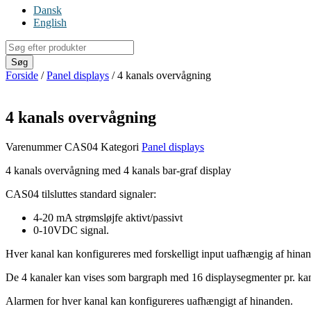
Dansk
English
Products
search
Søg
Forside
/
Panel displays
/ 4 kanals overvågning
4 kanals overvågning
Varenummer
CAS04
Kategori
Panel displays
4 kanals overvågning med 4 kanals bar-graf display
CAS04 tilsluttes standard signaler:
4-20 mA strømsløjfe aktivt/passivt
0-10VDC signal.
Hver kanal kan konfigureres med forskelligt input uafhængig af hina
De 4 kanaler kan vises som bargraph med 16 displaysegmenter pr. ka
Alarmen for hver kanal kan konfigureres uafhængigt af hinanden.