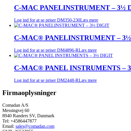
C-MAC PANELINSTRUMENT – 3½ 
Log ind for at se priser
DM350-230
Læs mere
C-MAC® PANELINSTRUMENT – 3½
Log ind for at se priser
DM4896-R
Læs mere
C-MAC® PANEL INSTRUMENTS – 3
Log ind for at se priser
DM2448-R
Læs mere
Firmaoplysninger
Comadan A/S
Messingvej 60
8940 Randers SV, Danmark
Tel: +4586447877
Email:
sales@comadan.com