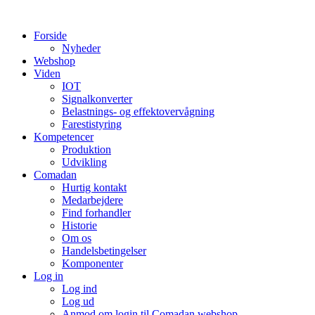
Videre
til
Forside
indhold
Nyheder
Webshop
Viden
IOT
Signalkonverter
Belastnings- og effektovervågning
Farestistyring
Kompetencer
Produktion
Udvikling
Comadan
Hurtig kontakt
Medarbejdere
Find forhandler
Historie
Om os
Handelsbetingelser
Komponenter
Log in
Log ind
Log ud
Anmod om login til Comadan webshop