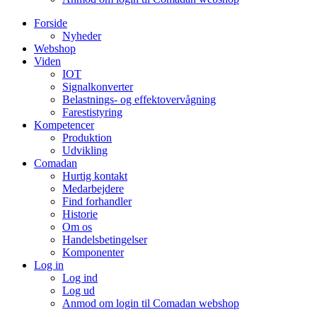
Forside
Nyheder
Webshop
Viden
IOT
Signalkonverter
Belastnings- og effektovervågning
Farestistyring
Kompetencer
Produktion
Udvikling
Comadan
Hurtig kontakt
Medarbejdere
Find forhandler
Historie
Om os
Handelsbetingelser
Komponenter
Log in
Log ind
Log ud
Anmod om login til Comadan webshop