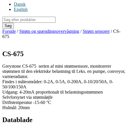
Dansk
English
Products
search
Søg
Forside
/
Strøm og spændingsovervågning
/
Strøm sensorer
/ CS-
675
CS-675
Greystone CS-675 serien af mini strømsensore, monitorerer
strømmen til den elektriske belastning til f.eks. en pumpe, conveyor,
varmeradiator.
Findes i måleområder: 0-2A, 0-5A, 0-200A, 0-10/20/50A, 0-
50/100/150A
Udgang: 4-20mA proportionalt til belastningsstrømmen
Selvforsynet via strømsløjfe
Driftstemperatur -15-60 °C
Hulmål: 20mm
Datablade