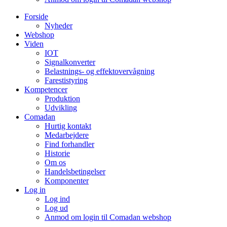
Forside
Nyheder
Webshop
Viden
IOT
Signalkonverter
Belastnings- og effektovervågning
Farestistyring
Kompetencer
Produktion
Udvikling
Comadan
Hurtig kontakt
Medarbejdere
Find forhandler
Historie
Om os
Handelsbetingelser
Komponenter
Log in
Log ind
Log ud
Anmod om login til Comadan webshop