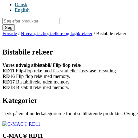
Dansk
English
Products
search
Søg
Forside
/
Niveau, tacho, tællere og logikrelæer
/ Bistabile relæer
Bistabile relæer
Vores udvalg afbistabil/ Flip-flop relæ
RD11
Flip-flop relæ med fase-nul eller fase-fase forsyning
RD16
Flip-flop relæ med memory.
RD17
Bistabilt relæ uden memory.
RD18
Bistabilt relæ med memory.
Kategorier
Tryk på en af underkategorierne for at se tilhørende produkter. Øvrig
C-MAC® RD11