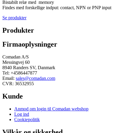
Bistabilt relæ med memory
Findes med forskellige indput: contact, NPN or PNP input
Se produkter
Produkter
Firmaoplysninger
Comadan A/S
Messingvej 60
8940 Randers SV, Danmark
Tel: +4586447877
Email:
sales@comadan.com
CVR: 36532955
Kunde
Main
Anmod om login til Comadan webshop
Menu
Log ind
Cookiepolitik
Vilkår og sikkerhed