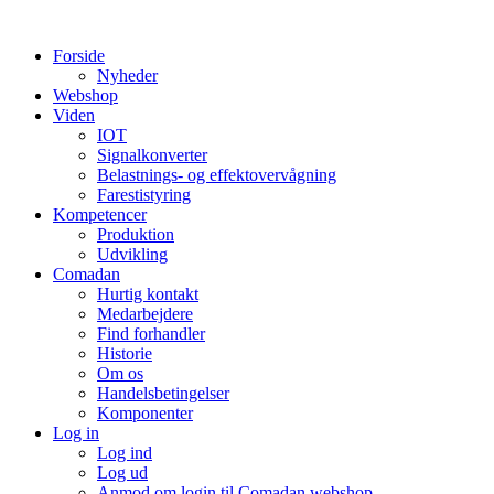
Videre
til
Forside
indhold
Nyheder
Webshop
Viden
IOT
Signalkonverter
Belastnings- og effektovervågning
Farestistyring
Kompetencer
Produktion
Udvikling
Comadan
Hurtig kontakt
Medarbejdere
Find forhandler
Historie
Om os
Handelsbetingelser
Komponenter
Log in
Log ind
Log ud
Anmod om login til Comadan webshop