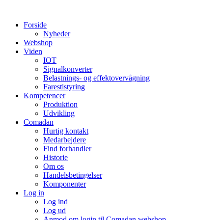
Videre
til
Forside
indhold
Nyheder
Webshop
Viden
IOT
Signalkonverter
Belastnings- og effektovervågning
Farestistyring
Kompetencer
Produktion
Udvikling
Comadan
Hurtig kontakt
Medarbejdere
Find forhandler
Historie
Om os
Handelsbetingelser
Komponenter
Log in
Log ind
Log ud
Anmod om login til Comadan webshop