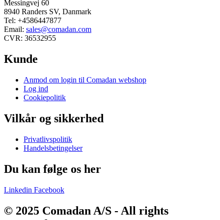
Messingvej 60
8940 Randers SV, Danmark
Tel: +4586447877
Email:
sales@comadan.com
CVR: 36532955
Kunde
Main
Anmod om login til Comadan webshop
Menu
Log ind
Cookiepolitik
Vilkår og sikkerhed
Main
Privatlivspolitik
Menu
Handelsbetingelser
Du kan følge os her
Linkedin
Facebook
© 2025 Comadan A/S - All rights