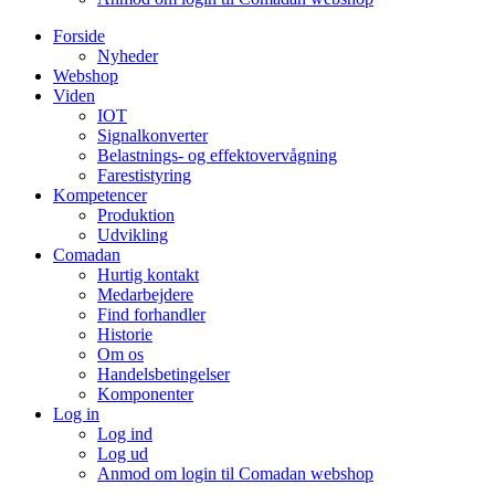
Forside
Nyheder
Webshop
Viden
IOT
Signalkonverter
Belastnings- og effektovervågning
Farestistyring
Kompetencer
Produktion
Udvikling
Comadan
Hurtig kontakt
Medarbejdere
Find forhandler
Historie
Om os
Handelsbetingelser
Komponenter
Log in
Log ind
Log ud
Anmod om login til Comadan webshop