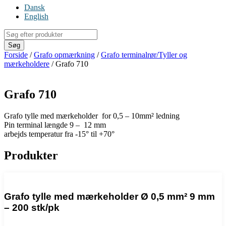
Dansk
English
Products
search
Søg
Forside
/
Grafo opmærkning
/
Grafo terminalrør/Tyller og
mærkeholdere
/ Grafo 710
Grafo 710
Grafo tylle med mærkeholder for 0,5 – 10mm² ledning
Pin terminal længde 9 – 12 mm
arbejds temperatur fra -15° til +70°
Produkter
Grafo tylle med mærkeholder Ø 0,5 mm² 9 mm
– 200 stk/pk