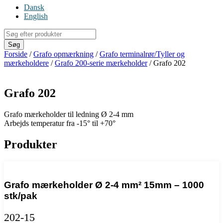
Dansk
English
Products
search
Søg
Forside
/
Grafo opmærkning
/
Grafo terminalrør/Tyller og
mærkeholdere
/
Grafo 200-serie mærkeholder
/ Grafo 202
Grafo 202
Grafo mærkeholder til ledning Ø 2-4 mm
Arbejds temperatur fra -15° til +70°
Produkter
Grafo mærkeholder Ø 2-4 mm² 15mm – 1000
stk/pak
202-15