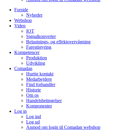
Forside
Nyheder
Webshop
Viden
IOT
Signalkonverter
Belastnings- og effektovervågning
Farestistyring
Kompetencer
Produktion
Udvikling
Comadan
Hurtig kontakt
Medarbejdere
Find forhandler
Historie
Om os
Handelsbetingelser
Komponenter
Log in
Log ind
Log ud
Anmod om login til Comadan webshop