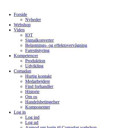
Videre
til
Forside
indhold
Nyheder
Webshop
Viden
IOT
Signalkonverter
Belastnings- og effektovervågning
Farestistyring
Kompetencer
Produktion
Udvikling
Comadan
Hurtig kontakt
Medarbejdere
Find forhandler
Historie
Om os
Handelsbetingelser
Komponenter
Log in
Log ind
Log ud
Anmod om login til Comadan webshop