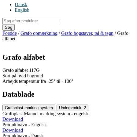
Dansk
English
Products
search
Søg
Forside
/
Grafo opmærkning
/
Grafo bogstaver, tal & tegn
/ Grafo
alfabet
Grafo alfabet
Grafo alfabet 117G
Sort på hvid bagrund
Arbejds temperatur fra -25° til +100°
Datablade
Grafoplast marking system
Underprodukt 2
Grafoplast Manuel marking system - engelsk
Download
Produktnavn - Engelsk
Download
Produktnavn - Dansk