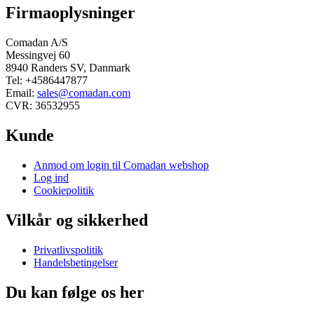
Firmaoplysninger
Comadan A/S
Messingvej 60
8940 Randers SV, Danmark
Tel: +4586447877
Email:
sales@comadan.com
CVR: 36532955
Kunde
Main
Anmod om login til Comadan webshop
Menu
Log ind
Cookiepolitik
Vilkår og sikkerhed
Main
Privatlivspolitik
Menu
Handelsbetingelser
Du kan følge os her