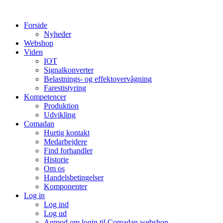
Videre
til
Forside
indhold
Nyheder
Webshop
Viden
IOT
Signalkonverter
Belastnings- og effektovervågning
Farestistyring
Kompetencer
Produktion
Udvikling
Comadan
Hurtig kontakt
Medarbejdere
Find forhandler
Historie
Om os
Handelsbetingelser
Komponenter
Log in
Log ind
Log ud
Anmod om login til Comadan webshop