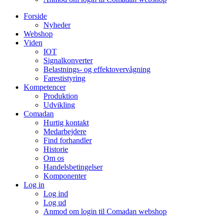
Forside
Nyheder
Webshop
Viden
IOT
Signalkonverter
Belastnings- og effektovervågning
Farestistyring
Kompetencer
Produktion
Udvikling
Comadan
Hurtig kontakt
Medarbejdere
Find forhandler
Historie
Om os
Handelsbetingelser
Komponenter
Log in
Log ind
Log ud
Anmod om login til Comadan webshop