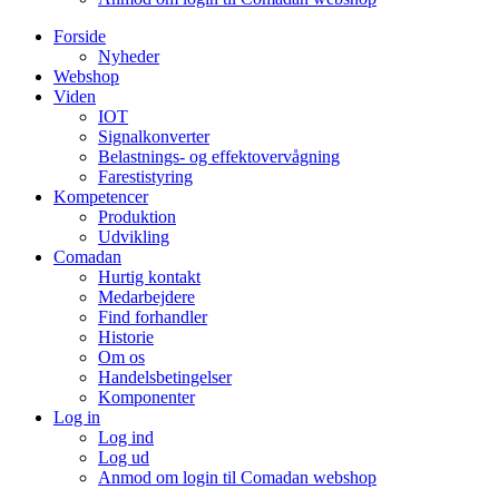
Forside
Nyheder
Webshop
Viden
IOT
Signalkonverter
Belastnings- og effektovervågning
Farestistyring
Kompetencer
Produktion
Udvikling
Comadan
Hurtig kontakt
Medarbejdere
Find forhandler
Historie
Om os
Handelsbetingelser
Komponenter
Log in
Log ind
Log ud
Anmod om login til Comadan webshop