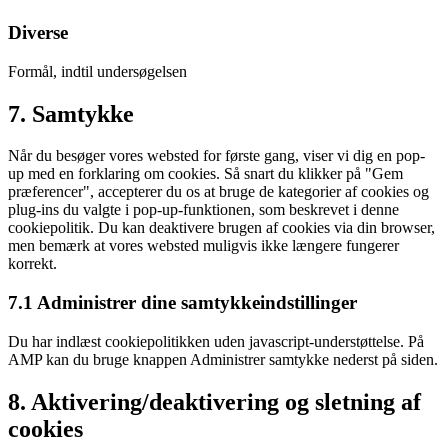
service
linkedin
Diverse
Formål, indtil undersøgelsen
Consent
7. Samtykke
to
service
Når du besøger vores websted for første gang, viser vi dig en pop-
diverse
up med en forklaring om cookies. Så snart du klikker på "Gem
præferencer", accepterer du os at bruge de kategorier af cookies og
plug-ins du valgte i pop-up-funktionen, som beskrevet i denne
cookiepolitik. Du kan deaktivere brugen af ​​cookies via din browser,
men bemærk at vores websted muligvis ikke længere fungerer
korrekt.
7.1 Administrer dine samtykkeindstillinger
Du har indlæst cookiepolitikken uden javascript-understøttelse. På
AMP kan du bruge knappen Administrer samtykke nederst på siden.
8. Aktivering/deaktivering og sletning af
cookies