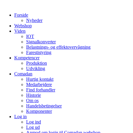
Videre
til
Forside
indhold
Nyheder
Webshop
Viden
IOT
Signalkonverter
Belastnings- og effektovervågning
Farestistyring
Kompetencer
Produktion
Udvikling
Comadan
Hurtig kontakt
Medarbejdere
Find forhandler
Historie
Om os
Handelsbetingelser
Komponenter
Log in
Log ind
Log ud
Anmod om login til Comadan webshop