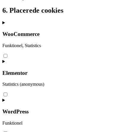
6. Placerede cookies
WooCommerce
Funktionel, Statistics
Consent
to
service
woocommerce
Elementor
Statistics (anonymous)
Consent
to
service
elementor
WordPress
Funktionel