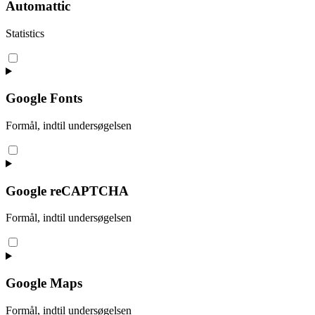
sourcebuster-
Automattic
js
Statistics
Consent
to
service
automattic
Google Fonts
Formål, indtil undersøgelsen
Consent
to
service
google-
Google reCAPTCHA
fonts
Formål, indtil undersøgelsen
Consent
to
service
google-
Google Maps
recaptcha
Formål, indtil undersøgelsen