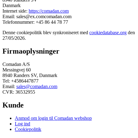
Danmark
Internet side:
https://comadan.com
Email:
sales@
ex.com
comadan.com
Telefonnummer: +45 86 44 78 77
Denne cookiepolitik blev synkroniseret med
cookiedatabase.org
den
27/05/2026.
Firmaoplysninger
Comadan A/S
Messingvej 60
8940 Randers SV, Danmark
Tel: +4586447877
Email:
sales@comadan.com
CVR: 36532955
Kunde
Main
Anmod om login til Comadan webshop
Menu
Log ind
Cookiepolitik