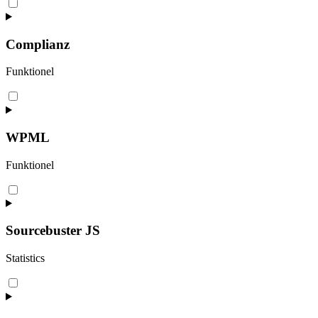
Consent
to
service
wordpress
Complianz
Funktionel
Consent
to
service
complianz
WPML
Funktionel
Consent
to
service
wpml
Sourcebuster JS
Statistics
Consent
to
service