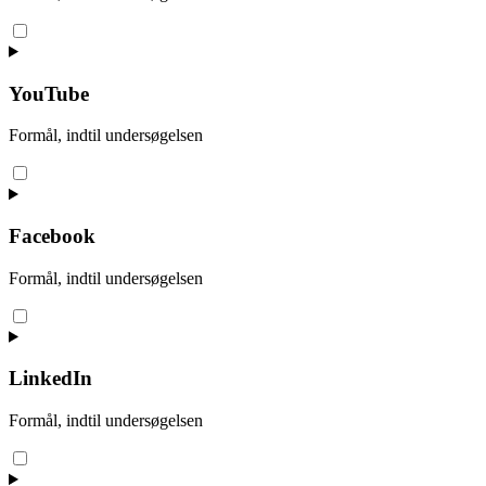
Consent
to
service
google-
YouTube
maps
Formål, indtil undersøgelsen
Consent
to
service
youtube
Facebook
Formål, indtil undersøgelsen
Consent
to
service
facebook
LinkedIn
Formål, indtil undersøgelsen
Consent
to