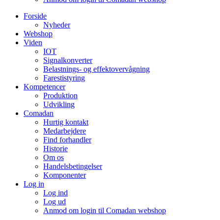
Forside
Nyheder
Webshop
Viden
IOT
Signalkonverter
Belastnings- og effektovervågning
Farestistyring
Kompetencer
Produktion
Udvikling
Comadan
Hurtig kontakt
Medarbejdere
Find forhandler
Historie
Om os
Handelsbetingelser
Komponenter
Log in
Log ind
Log ud
Anmod om login til Comadan webshop