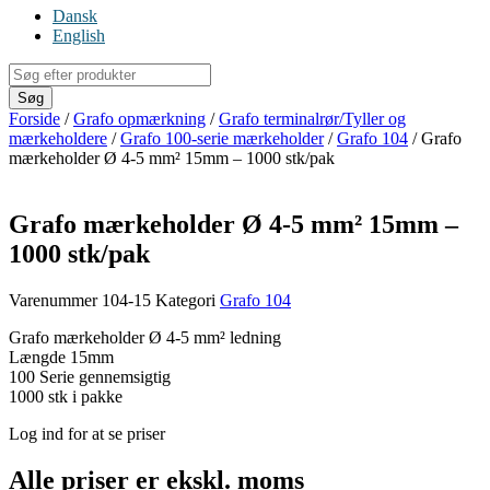
Dansk
English
Products
search
Søg
Forside
/
Grafo opmærkning
/
Grafo terminalrør/Tyller og
mærkeholdere
/
Grafo 100-serie mærkeholder
/
Grafo 104
/ Grafo
mærkeholder Ø 4-5 mm² 15mm – 1000 stk/pak
Grafo mærkeholder Ø 4-5 mm² 15mm –
1000 stk/pak
Varenummer
104-15
Kategori
Grafo 104
Grafo mærkeholder Ø 4-5 mm² ledning
Længde 15mm
100 Serie gennemsigtig
1000 stk i pakke
Log ind for at se priser
Alle priser er ekskl. moms