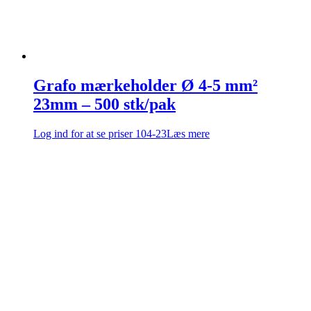
Grafo mærkeholder Ø 4-5 mm²
23mm – 500 stk/pak
Log ind for at se priser
104-23
Læs mere
Firmaoplysninger
Comadan A/S
Messingvej 60
8940 Randers SV, Danmark
Tel: +4586447877
Email:
sales@comadan.com
CVR: 36532955
Kunde