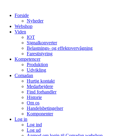
Videre
til
Forside
indhold
Nyheder
Webshop
Viden
IOT
Signalkonverter
Belastnings- og effektovervågning
Farestistyring
Kompetencer
Produktion
Udvikling
Comadan
Hurtig kontakt
Medarbejdere
Find forhandler
Historie
Om os
Handelsbetingelser
Komponenter
Log in
Log ind
Log ud
Anmod om login til Comadan webshop