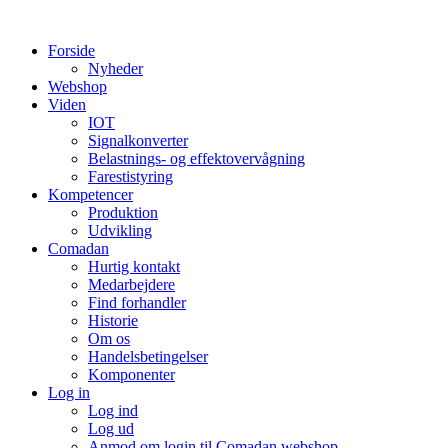
Videre
til
Forside
indhold
Nyheder
Webshop
Viden
IOT
Signalkonverter
Belastnings- og effektovervågning
Farestistyring
Kompetencer
Produktion
Udvikling
Comadan
Hurtig kontakt
Medarbejdere
Find forhandler
Historie
Om os
Handelsbetingelser
Komponenter
Log in
Log ind
Log ud
Anmod om login til Comadan webshop