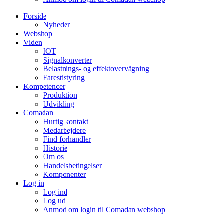
Forside
Nyheder
Webshop
Viden
IOT
Signalkonverter
Belastnings- og effektovervågning
Farestistyring
Kompetencer
Produktion
Udvikling
Comadan
Hurtig kontakt
Medarbejdere
Find forhandler
Historie
Om os
Handelsbetingelser
Komponenter
Log in
Log ind
Log ud
Anmod om login til Comadan webshop