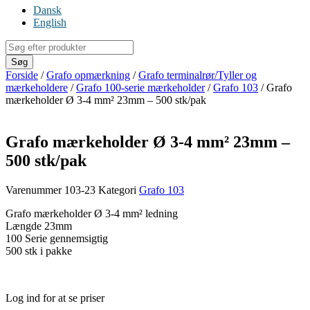
Dansk
English
Products
search
Søg
Forside
/
Grafo opmærkning
/
Grafo terminalrør/Tyller og
mærkeholdere
/
Grafo 100-serie mærkeholder
/
Grafo 103
/ Grafo
mærkeholder Ø 3-4 mm² 23mm – 500 stk/pak
Grafo mærkeholder Ø 3-4 mm² 23mm –
500 stk/pak
Varenummer
103-23
Kategori
Grafo 103
Grafo mærkeholder Ø 3-4 mm² ledning
Længde 23mm
100 Serie gennemsigtig
500 stk i pakke
Log ind for at se priser