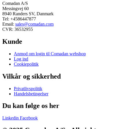
Comadan A/S
Messingvej 60
8940 Randers SV, Danmark
Tel: +4586447877
Email:
sales@comadan.com
CVR: 36532955
Kunde
Main
Anmod om login til Comadan webshop
Menu
Log ind
Cookiepolitik
Vilkår og sikkerhed
Main
Privatlivspolitik
Menu
Handelsbetingelser
Du kan følge os her
Linkedin
Facebook