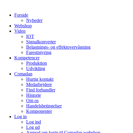
Videre
til
Forside
indhold
Nyheder
Webshop
Viden
IOT
Signalkonverter
Belastnings- og effektovervågning
Farestistyring
Kompetencer
Produktion
Udvikling
Comadan
Hurtig kontakt
Medarbejdere
Find forhandler
Historie
Om os
Handelsbetingelser
Komponenter
Log in
Log ind
Log ud
Anmod om login til Comadan webshop