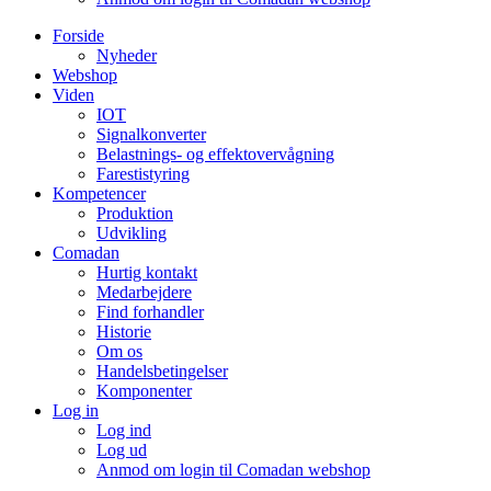
Forside
Nyheder
Webshop
Viden
IOT
Signalkonverter
Belastnings- og effektovervågning
Farestistyring
Kompetencer
Produktion
Udvikling
Comadan
Hurtig kontakt
Medarbejdere
Find forhandler
Historie
Om os
Handelsbetingelser
Komponenter
Log in
Log ind
Log ud
Anmod om login til Comadan webshop