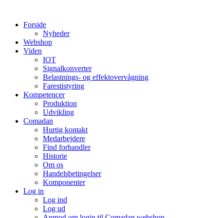
Videre
til
Forside
indhold
Nyheder
Webshop
Viden
IOT
Signalkonverter
Belastnings- og effektovervågning
Farestistyring
Kompetencer
Produktion
Udvikling
Comadan
Hurtig kontakt
Medarbejdere
Find forhandler
Historie
Om os
Handelsbetingelser
Komponenter
Log in
Log ind
Log ud
Anmod om login til Comadan webshop