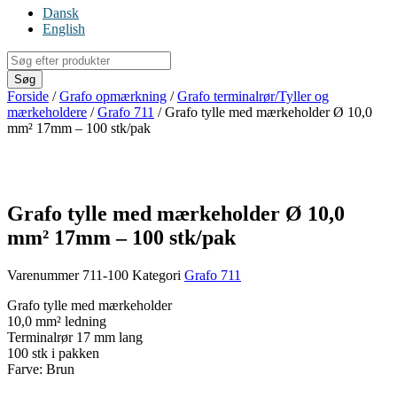
Dansk
English
Products
search
Søg
Forside
/
Grafo opmærkning
/
Grafo terminalrør/Tyller og
mærkeholdere
/
Grafo 711
/ Grafo tylle med mærkeholder Ø 10,0
mm² 17mm – 100 stk/pak
Grafo tylle med mærkeholder Ø 10,0
mm² 17mm – 100 stk/pak
Varenummer
711-100
Kategori
Grafo 711
Grafo tylle med mærkeholder
10,0 mm² ledning
Terminalrør 17 mm lang
100 stk i pakken
Farve: Brun