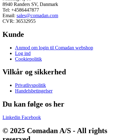
8940 Randers SV, Danmark
Tel: +4586447877
Email:
sales@comadan.com
CVR: 36532955
Kunde
Main
Anmod om login til Comadan webshop
Menu
Log ind
Cookiepolitik
Vilkår og sikkerhed
Main
Privatlivspolitik
Menu
Handelsbetingelser
Du kan følge os her
Linkedin
Facebook
© 2025 Comadan A/S - All rights
reserved.