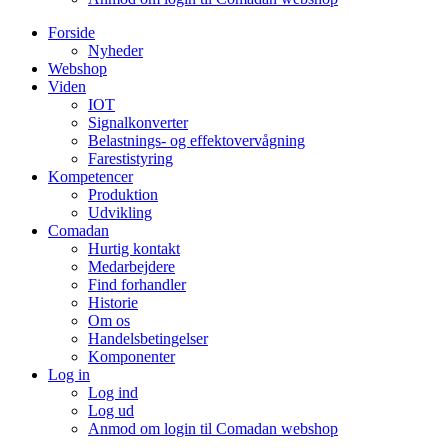
Forside
Nyheder
Webshop
Viden
IOT
Signalkonverter
Belastnings- og effektovervågning
Farestistyring
Kompetencer
Produktion
Udvikling
Comadan
Hurtig kontakt
Medarbejdere
Find forhandler
Historie
Om os
Handelsbetingelser
Komponenter
Log in
Log ind
Log ud
Anmod om login til Comadan webshop